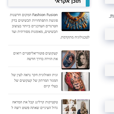
תוכן אקראי
Fashion Fusion המקום חדשנות
ת.
פוגשת התפתחויות תכשיטים בדק
הטרנדים העדכניים ביותר בעיצוב
תכשיטים, מאומנות מסורתית ועד
לטכנולוגיה מתקדמת.
קעקועים פוטוריאליסטיים רואים
את הזירה בדרך חדשה
זנית זואולוגית חקר נראה לעין של
המגזר המרתק של קעקועים של
בעלי קיום
טקטיקות קרלינג קבל את המראה
גדול העיניים שאתה פשוט רוצה ל