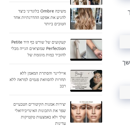
משיכה Ombre בלונדיני כיצד
להגיע את אפקט ההדרגתיות אחד
הטובים ביותר
קעקועים של שורש כף היד Petite
Perfection שמוציאים הגייה מבלי
להזכיר כמות מוגזמת של
שך
אייליינר והסתרת המאמן ללא
תחרות להסוואת פגמים למראה ללא
רבב
יצירות אמנות הקיטורים הטבעיים
שפר את התכונות האינדיבידואלי
שלך ולא באמצעות טקטיקות
עדינות