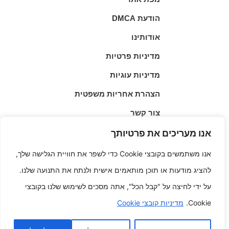
הודעת DMCA
אודותינו
מדיניות פרטיות
מדיניות עוגיות
הצהרת אחריות משפטית
צור קשר
תנאי שימוש
אנו מעריכים את פרטיותך
▲
אנו משתמשים בקובצי Cookie כדי לשפר את חוויית הגלישה שלך,
| © 2026 | קרן שלו הוא יזם חובב משחקים שגדל עם
Cajov.com
להציג מודעות או תוכן מותאמים אישית ולנתח את התנועה שלנו.
אהבה לעולם המשחקים הדיגיטליים, והוא ייסד את cajov.com כדי
על ידי לחיצה על "קבל הכל", אתה מסכים לשימוש שלנו בקובצי
ליצור מקום שבו אנשים יכולים ליהנות ממשחקים במהירות ובקלות.
במהלך השנים הוא התעניין בטכנולוגיה ובפיתוח אתרים, והוא שילב
Cookie.
מדיניות קובצי Cookie
בין הידע הטכני שלו לבין התשוקה לבידור אינטראקטיבי כדי לבנות
חוויית משחק נגישה לכולם. כיום קרן שלו ממשיך לפתח ולשפר את
cajov.com, והוא פועל להוסיף משחקים חדשים וליצור סביבה