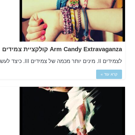
לצמידים II. מינים יותר מכמה של צמידים III. כיצד לעשות בחירה את הצמיד הראוי IV. איך לענוד צמידים V. תרופה...
קרא עוד »