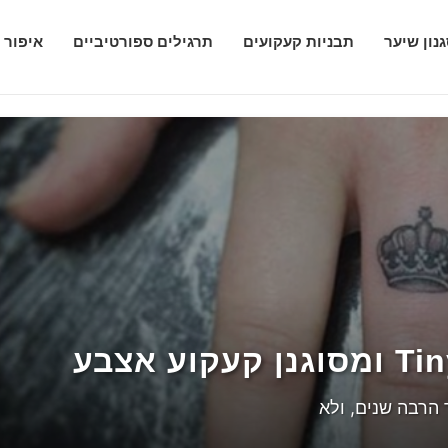
נון שיער
תבניות קעקועים
תרגילים ספורטיביים
איפור 
Globetrotter's Gaz
 אצבע
Plann
תסרוקות קלאסיקה
ים…