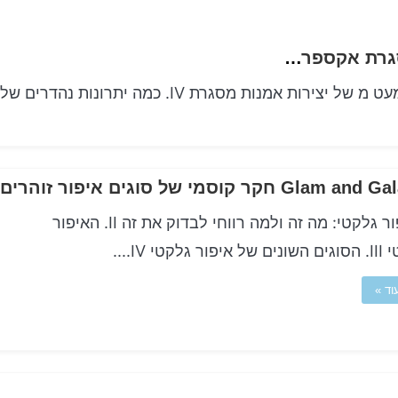
אטרקטיביות ארעית הלוכד רגעים באמנות מסגרת אקספרסיבית
Glam חקר קוסמי של סוגים איפור זוהרים
א. איפור גלקטי: מה זה ולמה רווחי לבדוק את זה II. האיפור
גלקטי IV....
וד »