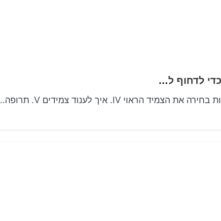
Arm Candy Extravaganza קולקציית צמידים כדי לדחוף לפרקי הידיים האישי שלך לשיר