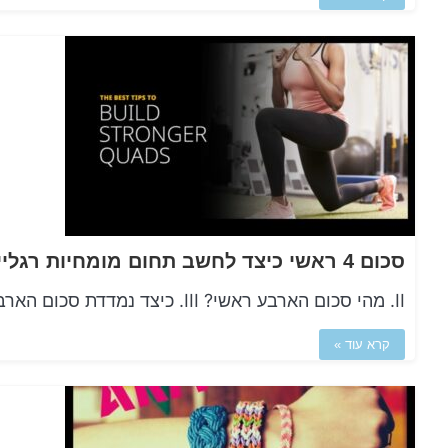
II. מהי סכום הארבע ראשי? III. כיצד נמדדת סכום הארבע ראשי? IV. מהו המגוון התקין למנת הארבע ראשי? V. מה...
קרא עוד »