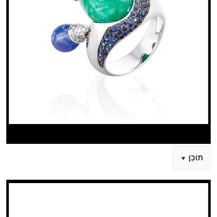
תוֹכֶן