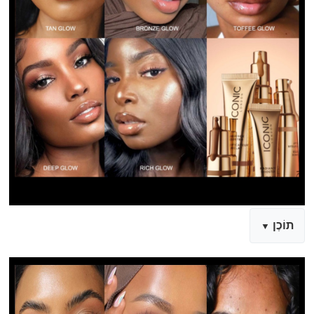
תוֹכֶן