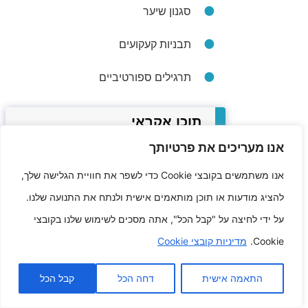
סגנון שיער
תבניות קעקועים
תרגילים ספורטיביים
תוכן אקראי
אנו מעריכים את פרטיותך
טקטיקות קרלינג קבל את המראה
גדול העיניים שאתה פשוט רוצה ל
אנו משתמשים בקובצי Cookie כדי לשפר את חוויית הגלישה שלך,
להציג מודעות או תוכן מותאמים אישית ולנתח את התנועה שלנו.
אתיקה של
על ידי לחיצה על "קבל הכל", אתה מסכים לשימוש שלנו בקובצי
המתיקות
Cookie.
מדיניות קובצי Cookie
מידע
לאבקות
טבעוניות
התאמה אישית
דחה הכל
קבל הכל
וללא אכזריות