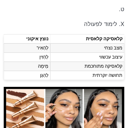
ט.
X. לימוד לפעולה
קלאסיקה קלאסית
נוצץ איקוני
מצב נצחי
לְהַאִיר
עיצוב עכשווי
לְהַזִין
קלאסיקה מתוחכמת
מֵימָה
תחושה יוקרתית
לְהַגֵן