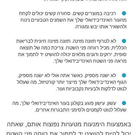
רכיבה במוצרים קשים. סחורה קשים יכולים לקחת
מהעור האינדיבידואלי שלך את השמנים הטבעיים נינוח
ולהשאיר אותו יבש ומגורה.
לא לטרוף תזונה מזינה. תזונה מזינה חיונית לבריאות
הכללית, מכיל רווחה פני השטח. צריכת כמה של תוצאה
סופית, ירוקים ודגנים מלאים יכולה להושיט יד לתמוך את
מראה פני השטח האינדיבידואלי שלך.
לא ישנה מספיק. כאשר אתה אולי לא ישנה מספיק,
הגוף האינדיבידואלי שלך מייצר יותר קורטיזול, מה שעלול
לנווט לדלקות ולבעיות נקבוביות ועור.
עִשׁוּן. עישון פוגע בקולגן בעור האינדיבידואלי שלך, מה
שעלול לנווט לקמטים ולסימני התבגרות אחרים.
באמצעות הימנעות מטעויות נפוצות אותם, שאתה
יכול להיות להושיט יד לתמוך את רווחה פני השטח