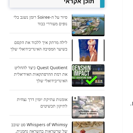
תוכן אקראי
סיור על ה-Soiree רומן נשגב בלי
נופים מעוררי כבוד
לילה מרתק איך ללכוד את הקסם
בשיער המסיבה האינדיבידואלי שלך
Quest Quotient כיצד להחליט
את רמת ההרפתקאות האידיאלית
האינדיבידואלי שלך
אומנות עתיקת יומין דרך נצחית
.
לתיקון תכשיטים
Whispers of Whimsy סט שובב
של שרשראות בהשראה גחמנית.