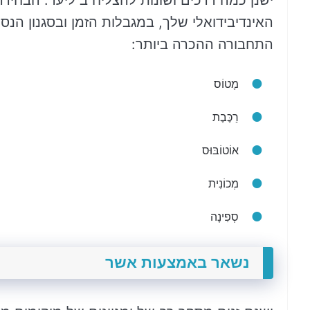
ישנן כמה דרכים ושונות להצליח ב ליעד. הבחיר
האינדיבידואלי שלך, במגבלות הזמן ובסגנון הנס
התחבורה ההכרה ביותר:
מָטוֹס
רַכֶּבֶת
אוֹטוֹבּוּס
מְכוֹנִית
סְפִינָה
נשאר באמצעות אשר