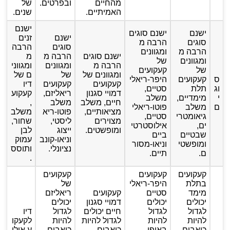
מהחיים
ובפרטים.
של
האמיתיים.
שנים.
ישנם
ישנם
ישנם סוגים
ישנם
זנים
סוגים
הרבה מ
סוגים
הרבה
הרבה מ
ומגוונים
ישנם סוגים
הרבה מ
מ
ומגוונים
של
הרבה מ
ומגוונים
ומגווני
של
קעקועים
ומגוונים של
של
ם של
ס
קעקועים
היפר-ריאלי
קעקועים
קעקועים
דיו
וג
תלת
סטיים,
דמויי סגנון
ריאליזם,
קעקוע
י
מימדיים,
משלב
חיים, משלב
משלב
,
ם
משלב
פוטו-ריאלי
מציאותיים,
פוטו-ריא
משלב
גיאומטרי
סטיים,
מצוירים
ליסטי,
שחור,
ים,
אילוסטרטי
ומופשטים.
ייצוג
לבן
שבטיים
ביים
וניאו-קונב
עמוק
ומופשטי
וניאו-מסור
נציונלי.
ותוסס
ם.
תיים.
.
קעקועים
קעקועים
קעקועים
בתלת
היפר-ריאלי
של
מימד
סטיים
קעקועים
ריאליזם
יכולים
יכולים
דמויי סגנון
יכולים
לגדול
לגדול
חיים יכולים
לגדול
דיו
להיות
להיות
לגדול להיות
להיות
לקעקו
כואבים,
באופן
כואבים,
כואבים,
ע אולי