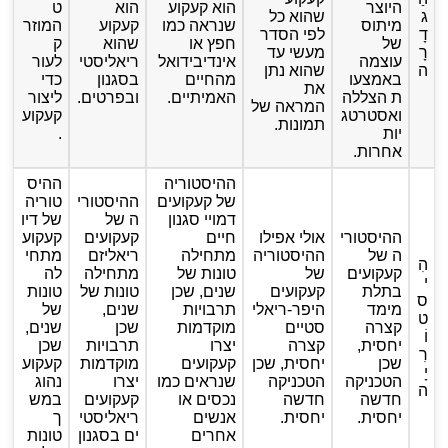
היוצר
הוא קעקוע
הוא
ט
ג
שהוא כל
מיתוס
שנראה כמו
קעקוע
המוזר
דָ
לפי הסדר
של
חפץ או
שהוא
ק
רָ
מעשי עד
עוצמה
אינדיבידואל
ריאליסטי
לעור
ה
שהוא נתן
באמצעו
מהחיים
בסגנון
כדי
את
ת הצללה
האמיתיים.
ובפרטים.
ליצור
המראה של
ואסטרטג
קעקוע
תמונות.
יות
.
אחרות.
ההיסטוריה
ההיס
של קעקועים
ההיסטורי
טוריה
דמויי סגנון
ה של
של דיו
ההיסטורי
אולי אפילו
חיים
קעקועים
קעקוע
ה של
ההיסטוריה
מתחילה
ריאליזם
מתחי
הִ
קעקועים
של
טונות של
מתחילה
לה
י
בתלת
קעקועים
שנים, שכן
טונות של
טונות
ס
מימד
היפר-ריאלי
תרבויות
שנים,
של
ט
קצרה
סטיים
מוקדמות
שכן
שנים,
וֹ
יחסית,
קצרה
יצרו
תרבויות
שכן
רִ
שכן
יחסית, שכן
קעקועים
מוקדמות
קעקוע
יָ
הטכניקה
הטכניקה
שנראים כמו
יצרו
נהוג
ה
חדשה
חדשה
נכסים או
קעקועים
במש
יחסית.
יחסית.
אנשים
ריאליסטי
ך
אחרים
ים בסגנון
טונות