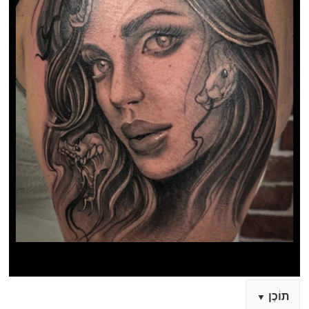
תוֹכֶן