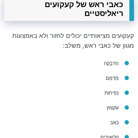
כאבי ראש של קעקועים
ריאליסטיים
קעקועים מציאותיים יכולים לחזור ולא באמצעות
מגוון של כאבי ראש, משלב:
הַדבָּקָה
מְדַמֵם
נְפִיחוּת
עִקצוּץ
כְּאֵב
קלואידים