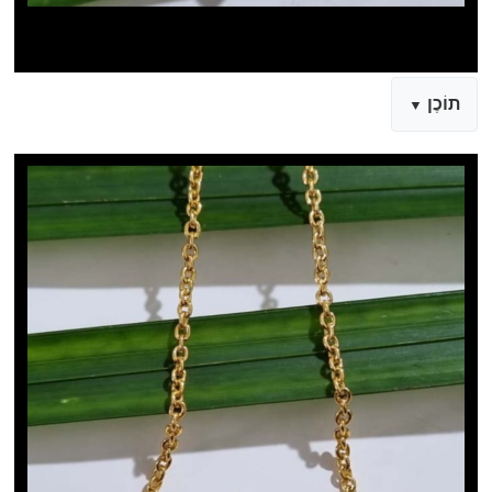
תוֹכֶן