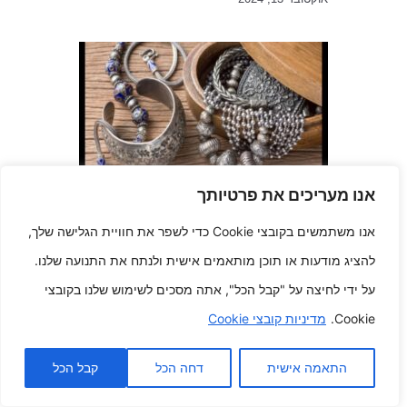
אנו מעריכים את פרטיותך
קלאסיקה של חפצי נוי עתיקים של
פעם שנחשפה מבחר תכשיטים
אנו משתמשים בקובצי Cookie כדי לשפר את חוויית הגלישה שלך,
עתיקים מדהימים, שנחשפו ממעמקי
הזמן, מציעה הצצה לאופנה ואומנות
להציג מודעות או תוכן מותאמים אישית ולנתח את התנועה שלנו.
של מרווחי זמן עברו.
על ידי לחיצה על "קבל הכל", אתה מסכים לשימוש שלנו בקובצי
אפריל 6, 2025
Cookie.
מדיניות קובצי Cookie
התאמה אישית
דחה הכל
קבל הכל