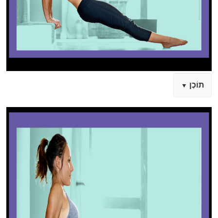
תוֹכֶן