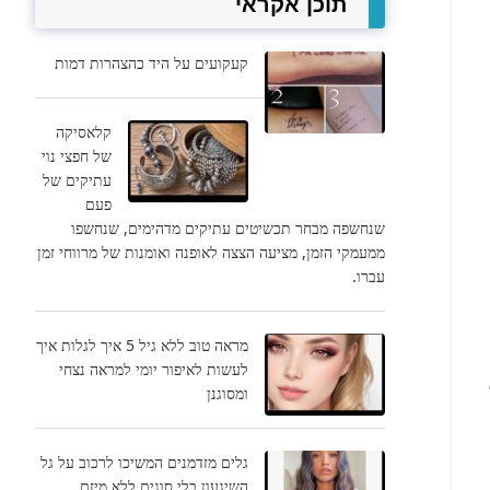
תוכן אקראי
קעקועים על היד כהצהרות דמות
קלאסיקה
של חפצי נוי
עתיקים של
פעם
שנחשפה מבחר תכשיטים עתיקים מדהימים, שנחשפו
ממעמקי הזמן, מציעה הצצה לאופנה ואומנות של מרווחי זמן
עברו.
מראה טוב ללא גיל 5 איך לגלות איך
לעשות לאיפור יומי למראה נצחי
ומסוגנן
גלים מזדמנים המשיכו לרכוב על גל
השיגעון בלי סוגים ללא מיזם