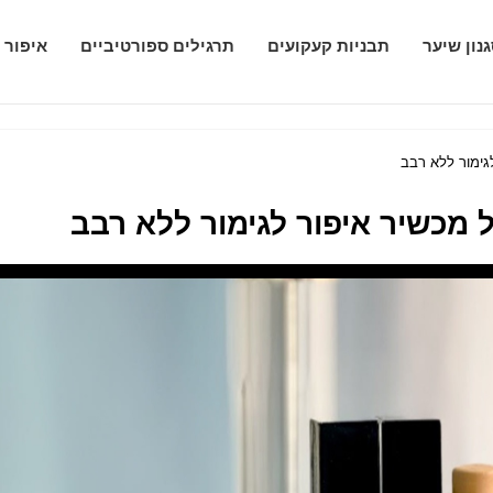
נון שיער
תבניות קעקועים
תרגילים ספורטיביים
איפור 