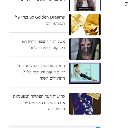
ת
Golden Dreams סט נצחי של
תכשיטי זהב
אשליות דיו הצצה ליוצא דופן
בקעקועים של ריאליזם
התקוממות הזרוע העליונה פסל
ידיים חזקות וחטובות בלי 7
התרגילים האלה
לחישות העת העתיקה המפענחות
את הנרטיבים האילמים של
ההיסטוריה