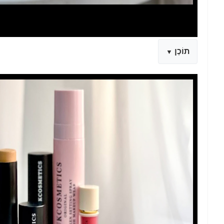
תוֹכֶן