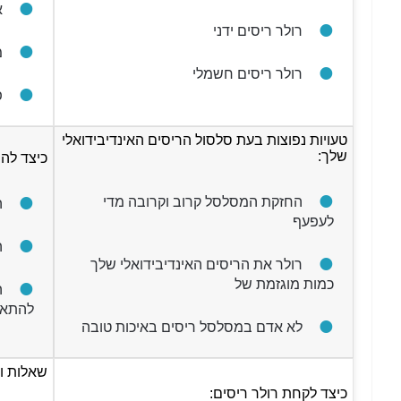
א
רולר ריסים ידני
מ
רולר ריסים חשמלי
פ
טעויות נפוצות בעת סלסול הריסים האינדיבידואלי
שלך:
כיצד לה
החזקת המסלסל קרוב וקרובה מדי
ה
לעפעף
ה
רולר את הריסים האינדיבידואלי שלך
כמות מוגזמת של
ה
להתאר
לא אדם במסלסל ריסים באיכות טובה
שאלות ו
כיצד לקחת רולר ריסים: