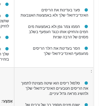
ש
פער בעדינות את הריסים
האינדיבידואלי שלך ולא באמצעות האצבעות
ת
שתצטרך
להזיק 
חממו צמר גפן ולא באמצעות מים
חמים והחזיקו אותו כנגד העפעף בשלב
מסוים של הרבה שניות
ש
הסר בעדינות את רולר הריסים
ת
מהעפעף האינדיבידואלי שלך
שלך ה
בזהירו
:
סלסול ריסים הוא שיטה מצוינת לתמוך
את הריסים הטבעיים האינדיבידואלי שלך
ולהשיג מראה גדול עיניים.
אֶמְצָעִי:
ישנם מינים מספר רב של ורבים של