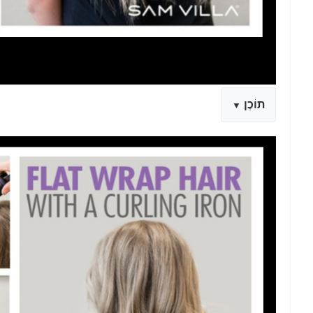
תוֹכֶן