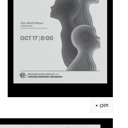
תוֹכֶן