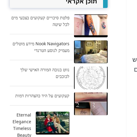
תוכן אקראי
פלטת סיכויים קעקועים בצבעי מים
לכל שיטה
Nook Navigators מידע מוטלים
מעמיק לנוסע הטרנדי
ש
ם
נווט בנובה המורה האישי שלך
לכוכבים
קעקועים על היד כהצהרות דמות
Eternal
Elegance
Timeless
Beauty