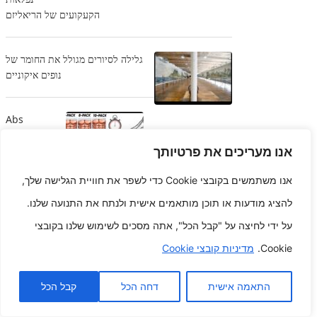
הקעקועים של הריאליזם
גלילה לסיורים מגולל את החומר של
נופים איקוניים
Abs
Alchemy
פסל את ה-
אנו מעריכים את פרטיותך
Six Pack
אנו משתמשים בקובצי Cookie כדי לשפר את חוויית הגלישה שלך,
האינדיבידואלי שלך ולא באמצעות האימונים הממוקדים
האלה
להציג מודעות או תוכן מותאמים אישית ולנתח את התנועה שלנו.
על ידי לחיצה על "קבל הכל", אתה מסכים לשימוש שלנו בקובצי
Golden Dreams סט נצחי של
Cookie.
מדיניות קובצי Cookie
תכשיטי זהב
התאמה אישית
דחה הכל
קבל הכל
אלכימיית דיו