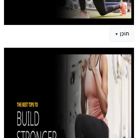
תוֹכֶן