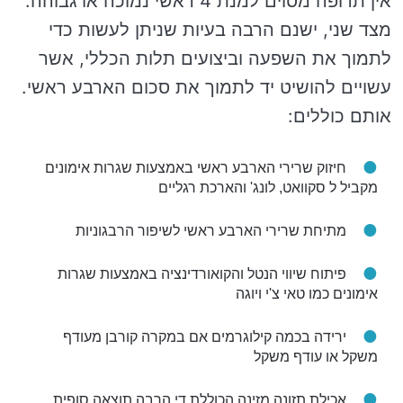
אין תרופה מסוים למנת 4 ראשי נמוכה או גבוהה.
מצד שני, ישנם הרבה בעיות שניתן לעשות כדי
לתמוך את השפעה וביצועים תלות הכללי, אשר
עשויים להושיט יד לתמוך את סכום הארבע ראשי.
אותם כוללים:
חיזוק שרירי הארבע ראשי באמצעות שגרות אימונים
מקביל ל סקוואט, לונג' והארכת רגליים
מתיחת שרירי הארבע ראשי לשיפור הרבגוניות
פיתוח שיווי הנטל והקואורדינציה באמצעות שגרות
אימונים כמו טאי צ'י ויוגה
ירידה בכמה קילוגרמים אם במקרה קורבן מעודף
משקל או עודף משקל
אכילת תזונה מזינה הכוללת די הרבה תוצאה סופית,