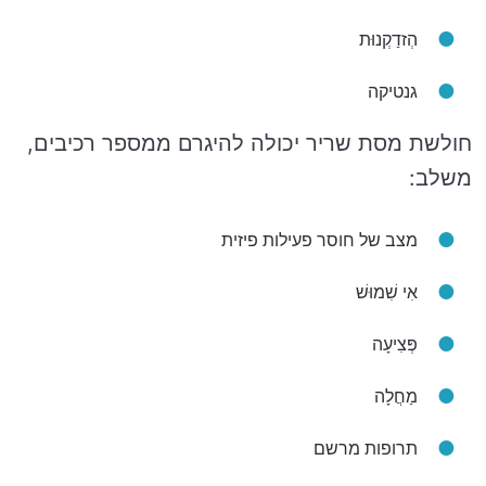
הְזדַקְנוּת
גנטיקה
חולשת מסת שריר יכולה להיגרם ממספר רכיבים,
משלב:
מצב של חוסר פעילות פיזית
אִי שִׁמוּשׁ
פְּצִיעָה
מַחֲלָה
תרופות מרשם