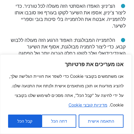
הצ'יניון: האפדו האסתטי הזה מעולה לכל טורניר. כדי
ליצור צ'יניון, אספו את השיער לקוקו בעורף ואז סובבו אותו
ללחמנייה. אבטח את הלחמנייה בלי סיכות בובי וספריי
לשיער.
הלחמנייה המבולגנת: האפוד הרגוע הזה מעולה ללבוש
קבוע. כדי ליצור לחמניה מבולגנת, אסוף את השיער
האינדיבידואלי שלך לקוקו בחלק הגבוה יותר של הפסגה
לאחר מכן סובב אותו בצורה רופפת ללחמנייה. אבטח את
אנו מעריכים את פרטיותך
הלחמנייה בלי סיכות בובי וספריי לשיער.
אנו משתמשים בקובצי Cookie כדי לשפר את חוויית הגלישה שלך,
האפוד הקלוע: האפוד האלגנטי הזה מעולה לאירועים
להציג מודעות או תוכן מותאמים אישית ולנתח את התנועה שלנו.
מיוחדים. כדי ליצור אפוד קלוע, התחל בקליעת השיער
האינדיבידואלי שלך לצמה אחת. ולאחר מכן, עטפו את הצמה
על ידי לחיצה על "קבל הכל", אתה מסכים לשימוש שלנו בקובצי
סביב ראשכם ואבטחו אותה בעזרת סיכות בובי וספריי
Cookie.
מדיניות קובצי Cookie
לשיער.
התאמה אישית
דחה הכל
קבל הכל
צמת המפל: צמה מדורגת זו היא שיפוע מקסים וגמיש
שניתן ללבוש לכל טורניר. כדי ליצור צמת מפל, התחל דרך