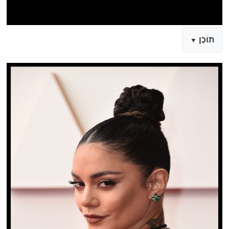
תוֹכֶן