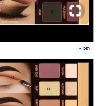
תוֹכֶן