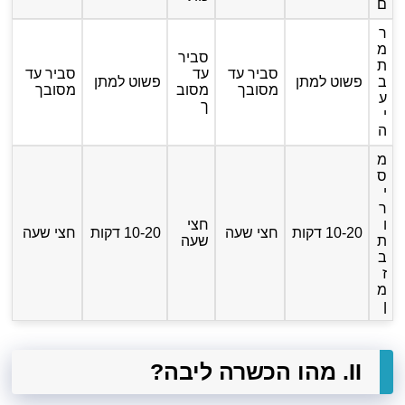
ם
ר
מ
סביר
ת
סביר עד
עד
סביר עד
ב
פשוט למתן
פשוט למתן
מסובך
מסוב
מסובך
ע
ך
י
ה
מ
ס
י
ר
ו
חצי
10-20 דקות
חצי שעה
10-20 דקות
חצי שעה
ת
שעה
ב
ז
מ
ן
II. מהו הכשרה ליבה?