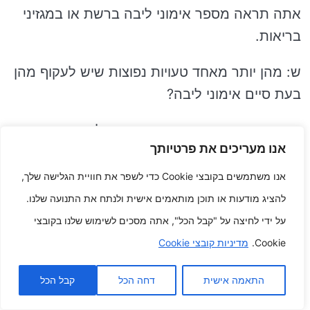
אתה תראה מספר אימוני ליבה ברשת או במגזיני
בריאות.
ש: מהן יותר מאחד טעויות נפוצות שיש לעקוף מהן
בעת ​​סיים אימוני ליבה?
ת: יותר מאחד טעויות נפוצות שיש לעקוף מהן בעת
אנו מעריכים את פרטיותך
​​סיים אימוני ליבה כוללות עצירת נשימה, קימור הגב
ושימוש במומנטום.
אנו משתמשים בקובצי Cookie כדי לשפר את חוויית הגלישה שלך,
להציג מודעות או תוכן מותאמים אישית ולנתח את התנועה שלנו.
ש: מהם יותר מאחד להפקת המרב מאימוני הליבה
על ידי לחיצה על "קבל הכל", אתה מסכים לשימוש שלנו בקובצי
האישי שלך?
Cookie.
מדיניות קובצי Cookie
ת: יותר מאחד להפקת המרב מאימוני הליבה
התאמה אישית
דחה הכל
קבל הכל
האישי שלך כוללים חימום קודם ל שמתחילים,