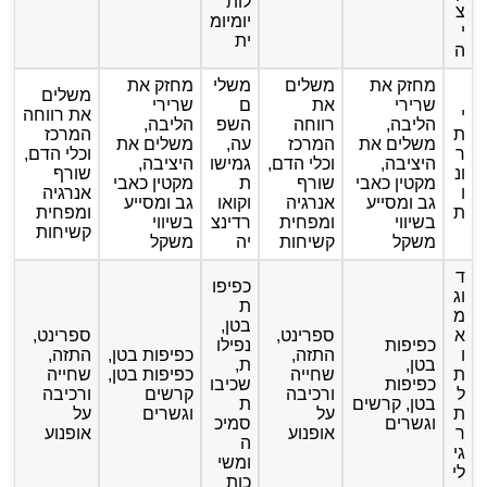
לות
צ
יומיומ
י
ית
ה
מחזק את
משלים
משלי
מחזק את
משלים
שרירי
את
ם
שרירי
י
את רווחה
הליבה,
רווחה
השפ
הליבה,
ת
המרכז
משלים את
המרכז
עה,
משלים את
ר
וכלי הדם,
היציבה,
וכלי הדם,
גמישו
היציבה,
ונ
שורף
מקטין כאבי
שורף
ת
מקטין כאבי
ו
אנרגיה
גב ומסייע
אנרגיה
וקואו
גב ומסייע
ת
ומפחית
בשיווי
ומפחית
רדינצ
בשיווי
קשיחות
משקל
קשיחות
יה
משקל
ד
כפיפו
וג
ת
מ
בטן,
א
ספרינט,
ספרינט,
כפיפות
נפילו
ו
התזה,
כפיפות בטן,
התזה,
בטן,
ת,
ת
שחייה
כפיפות בטן,
שחייה
כפיפות
שכיבו
ל
ורכיבה
קרשים
ורכיבה
בטן, קרשים
ת
ת
על
וגשרים
על
וגשרים
סמיכ
ר
אופנוע
אופנוע
ה
גי
ומשי
לי
כות