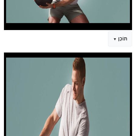
תוֹכֶן