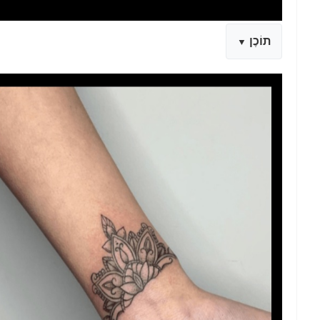
תוֹכֶן