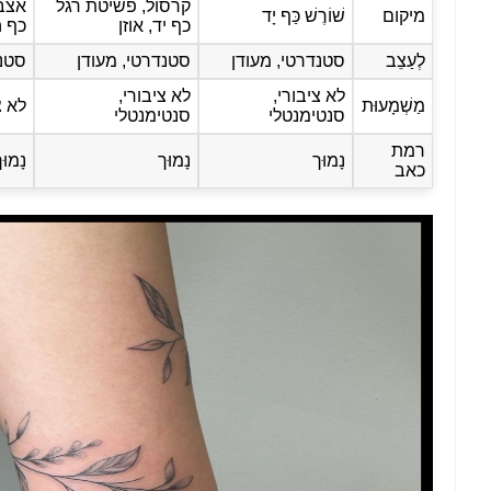
קרסול, פשיטת רגל
אצב
מיקום
שׁוֹרֶשׁ כַּף יָד
כף יד, אוזן
כף ה
לְעַצֵב
סטנדרטי, מעודן
סטנדרטי, מעודן
סטנד
לא ציבורי,
לא ציבורי,
מַשְׁמָעוּת
לא צ
סנטימנטלי
סנטימנטלי
רמת
נָמוּך
נָמוּך
נָמוּ
כאב