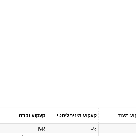
ע מעודן
קעקוע מינימליסטי
קעקוע נקבה
קָטָן
קָטָן