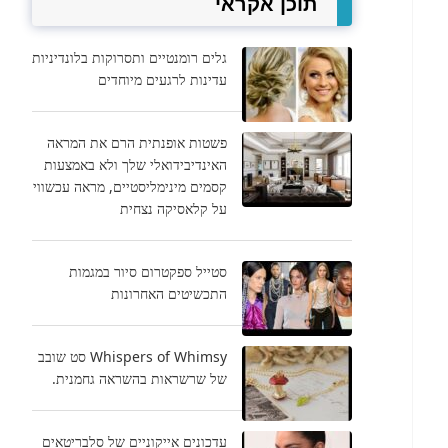
תוכן אקראי
גלים רומנטיים ותסרוקות בלונדיניות
עדינות לרגעים מיוחדים
פשטות אופנתית הרם את המראה
האינדיבידואלי שלך ולא באמצעות
קסמים מינימליסטיים, מראה עכשווי
על קלאסיקה נצחית
סטייל ספקטרום סיור במגמות
התכשיטים האחרונות
Whispers of Whimsy סט שובב
של שרשראות בהשראה גחמנית.
עדכונים אייקוניים של סלבריטאים