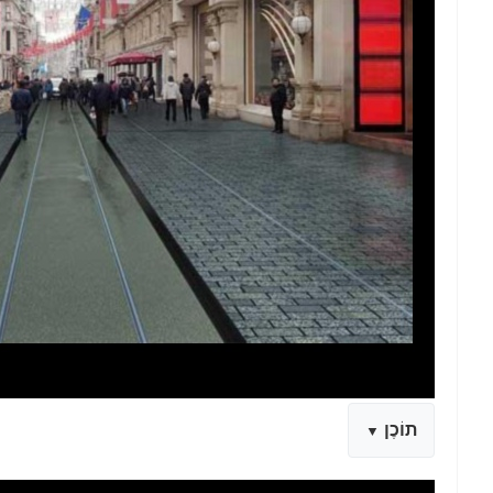
תוֹכֶן