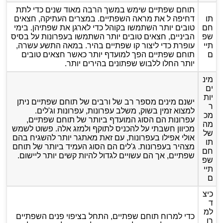
תוחם שפתיים שימש במשך הרבה מאוד שנים כדי לתת
תו
דחיפה ל את מראה השפתיים. במצרים העתיקה, חצאים
חם
טובים יותר השתמשו בקוהל כדי לארגן את שפתיהן. בימי
שפ
הביניים, חצאים טובים יותר השתמשו בעפרונות על בסיס
תיי
עופרת כדי ליצור קו שפתיים בהיר. במאה התשע עשרה,
ם
תוחם שפתיים הפך למועדף יותר כאשר חצאים טובים
יותר החלו ללבוש שפתונים בהירים יותר.
מינ
ים
יות
ישנם מינים מספר רב של ורבים של תוחם שפתיים ניתן
ר
למצוא זמין בשוק, משלב עפרונות, עפרונות וג'לים.
מכ
עפרונות הם הסוג המועדף ביותר של תוחם שפתיים,
מה
מכיוון חשבתי על להכניס לתוקף ולמזג אלה. פשוט לשמש
של
אולי אפילו בעפרונות, עם זאת מאתגר יותר להשגיח בהם
תו
מצהיר בעפרונות. ג'לים הם הסוג העמיד ביותר של תוחם
חם
שפתיים, אך הם עשויים לגדול להיות קשים יותר ליישום.
שפ
תיי
ם
כיצ
ד
למ
כדי למרוח תוחם שפתיים, התחל בציפוי פנים השפתיים
רו