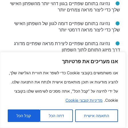
נהיגה בתוחם שפתיים בגוון דהוי יותר מהשפתון האישי
שלך כדי ליצור מראה צמחים יותר
נהיגה בתוחם שפתיים דומה לגוון של השפתון האישי
שלך כדי ליצור מראה דרמטי יותר
נהיגה בתוחם שפתיים ליצירת מראה שפתיים מדורג
דרך מיזוג התוחם לתוך השפתון
אנו מעריכים את פרטיותך
נהיגה בתוחם שפתיים ליצירת מראה שפתיים בעין
חתול דרך הארכת התוחם מעבר לקו השפתיים הטבעי
אנו משתמשים בקובצי Cookie כדי לשפר את חוויית הגלישה שלך,
להציג מודעות או תוכן מותאמים אישית ולנתח את התנועה שלנו.
שאתה יכול להתנסות בטרנדים יותר מכמה של
על ידי לחיצה על "קבל הכל", אתה מסכים לשימוש שלנו בקובצי
תוחם שפתיים כדי לגלות את זה שאתה פשוט הכי
Cookie.
מדיניות קובצי Cookie
אוהב. רק א תזכרי לעשות בחירה תוחם שפתיים
בצבע הנכונה לגוון החלק החיצוני האישי שלך
התאמה אישית
דחה הכל
קבל הכל
וישלים את השפתון האישי שלך.