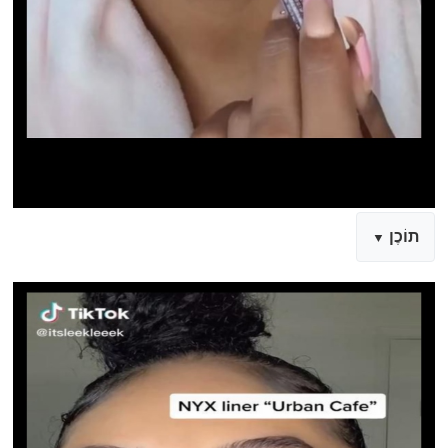
תוֹכֶן