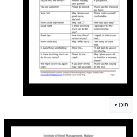
תוֹכֶן