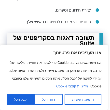
יצירת חידונים וסקרים.
הוספת ידע מובנים לסיפורים האישי שלך.
תשובה דאגות בסקריפטים של
Suite
אנו מעריכים את פרטיותך
לאלה ש נתקל בבעיות בלי הסקריפט של Suite
אנו משתמשים בקובצי Cookie כדי לשפר את חוויית הגלישה שלך,
האישי שלך, יש יותר מאחד בעיות שאתה יכול
להציג מודעות או תוכן מותאמים אישית ולנתח את התנועה שלנו.
להיות להעיף מבט ב:
על ידי לחיצה על "קבל הכל", אתה מסכים לשימוש שלנו בקובצי
Cookie.
מדיניות קובצי Cookie
ודא שסקריפט ה-Suite האישי שלך ​​הוא
JavaScript מורשה.
התאמה אישית
דחה הכל
קבל הכל
ודא ש-Suite Script האישי שלך אדם בשיטות ה-