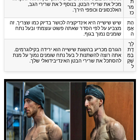
ת
מכיל את שרירי הבטן, בנוסף ל את שרירי הגב,
מר
האלכסונים וכופפי הירך.
כז
הַת
שיש שישייה היא אינדיקציה לכושר בדיוק כמו שצריך. זה
אָמָ
מצביע על לפי הסדר שאתה פשוט עוצמתי ובעל נתח
ה
שומנים נמוך בגוף.
לָרֶ
דֶת
הגורם מכריע בהשגת שישייה הוא ירידה בקילוגרמים.
בְּמִ
אתה רוצה להשתנות ל בעל נתח שומנים נמוך על מנת
שְׁקָ
להסתכל את שרירי הבטן האינדיבידואלי שלך.
ל