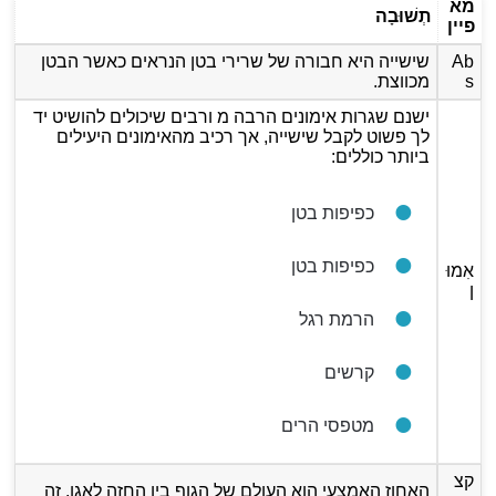
מא
תְשׁוּבָה
פיין
Ab
שישייה היא חבורה של שרירי בטן הנראים כאשר הבטן
s
מכווצת.
ישנם שגרות אימונים הרבה מ ורבים שיכולים להושיט יד
לך פשוט לקבל שישייה, אך רכיב מהאימונים היעילים
ביותר כוללים:
כפיפות בטן
כפיפות בטן
אִמוּ
ן
הרמת רגל
קרשים
מטפסי הרים
קצ
האחוז האמצעי הוא העולם של הגוף בין החזה לאגן. זה