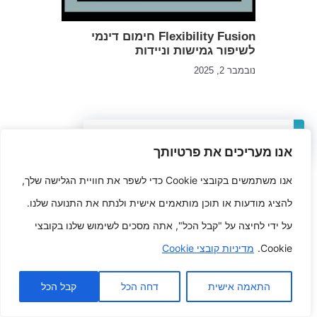
Flexibility Fusion חימום דינמי
לשיפור גמישות וניידות
נובמבר 2, 2025
כתיבת תגובה
אנו מעריכים את פרטיותך
אנו משתמשים בקובצי Cookie כדי לשפר את חוויית הגלישה שלך,
האימייל לא יוצג באתר.
שדות החובה מסומנים
*
להציג מודעות או תוכן מותאמים אישית ולנתח את התנועה שלנו.
על ידי לחיצה על "קבל הכל", אתה מסכים לשימוש שלנו בקובצי
התגובה שלך
*
Cookie.
מדיניות קובצי Cookie
התאמה אישית
דחה הכל
קבל הכל