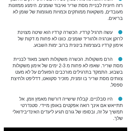
רזה חיונית לבניית מסת שריר ואיבוד שומנים. הימנע ממזונות
מעובדים, משקאות ממותקים וכמויות מוגזמות של שומן לא
בריאים.
עשה תרגיל קרדיו. הכשרה קרדיו הוא שיטה מצוינת
לרוקן אנרגיה ולהוריד שומנים. כוונו לא פחות מ דקות של
אימון קרדיו בעצימות בינונית ברוב ימות השבוע.
הרם משקולות. הכשרה משקולות חשוב מאוד לבניית
מסת שריר. שאפו לא פחות מ 2-3 ימים של אימון משקולות
בשבוע. התמקד בתרגילים מורכבים הפועלים על לא מעט
צוותים מסת שריר בו זמנית, מזכיר סקוואט, דדליפט ולחיצת
ספסל.
היו סבלניים. קבלת שישייה דורשת מאמץ וזמן. אל
תתייאש אם אינך רואה אפקטים באופן מיידי. סטנדרטי
תמשיך על זה, ובסופו של גורם תגיע ליעדים האינדיבידואלי
שלך.