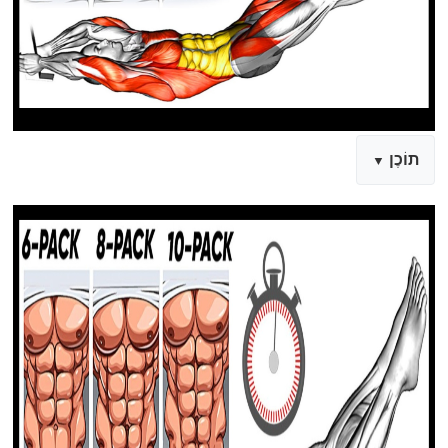
תוֹכֶן