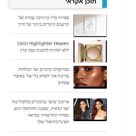
תוכן אקראי
ספרות בדיו כרוניקה נצחית של
הרגעים היקרים ביותר של חייך
Highlighter Heaven המאמן
ללא תחרות להשגת נוצץ קורן
ממרקמים קרמיים ועד הבלחות
עדינות איך לשחק בלי אור באיפור
צמחים
אייקוני שיער ערמוניים מלוסיל בול
ועד זנדאיה, שסגנון החתימה רגוע
מפחיד התרשמתי במראה
האינדיבידואלי שלך