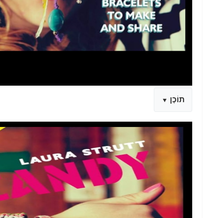
תוֹכֶן