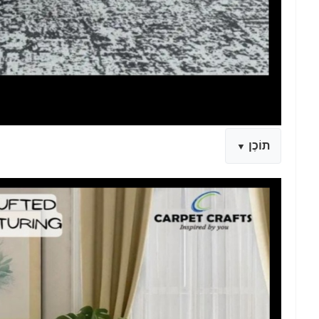
תוֹכֶן