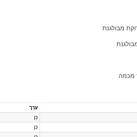
וקת מבולגנת
בולגנת
ר מכמה
עֵרֶך
כֵּן
כֵּן
כֵּן