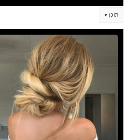
תוֹכֶן