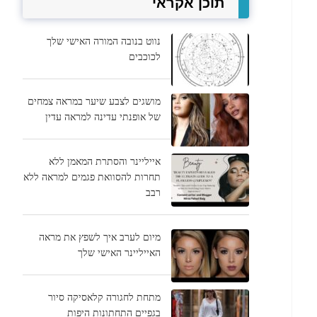
תוכן אקראי
נווט בנובה המורה האישי שלך
לכוכבים
מושגים לצבע שיער במראה צמחים
של אופנתי עדינה למראה עדין
אייליינר והסתרת המאמן ללא
תחרות להסוואת פגמים למראה ללא
רבב
מיום לערב איך לשפץ את מראה
האייליינר האישי שלך
מתחת לחגורה קלאסיקה סיור
בגפיים התחתונות היפות