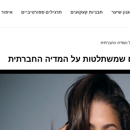
נון שיער
תבניות קעקועים
תרגילים ספורטיביים
איפור 