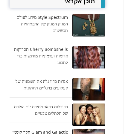
תוכן אקראי
Style Spectrum מידע לעולם
המגוון המגוון של התפתחויות
תכשיטים
Cherry Bombshells תסרוקות
אדומות וערמוניות מודגשות כדי
לתבוע
אגדות בדיו גלה את האומנות של
קעקועים ברגליים תחתונות
ספירלות הפאר מסיבת יום הולדת
של תלתלים טבעיים
Glam and Galactic חקר קוסמי