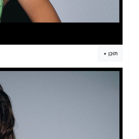
תוֹכֶן