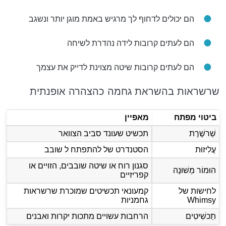
הם יכולים לדחוף לך מרגיש באמת מוגן יותר ונשגב
הם לעתים קרובות לידה נהדרת לשיחה
הם לעתים קרובות שיטה מצוינת לדייק את עצמך
שרשראות בהשראת גחמה כהצהרה אופנתית
ביטוי מפתח
מאפיין
שַׁרשֶׁרֶת
תכשיט שעונד סביב הצוואר
עֲלִיזוּת
הסטנדרט של להתפתח ל שובב
סגנון רוח או שיטה שובבים, הזויים או
הוּמוֹר מְשׁוּנֶה
קפריזיים
לחישות של
קמעונאי תכשיטים שמוכרת שרשראות
Whimsy
גחמניות
תַכשִׁיטִים
הרחבות עשויים מתכות יקרות ואבנים