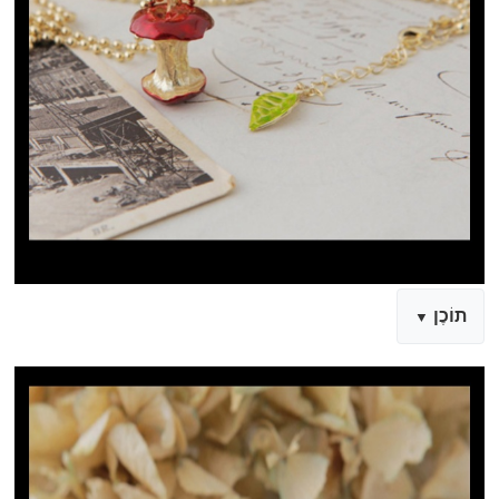
תוֹכֶן