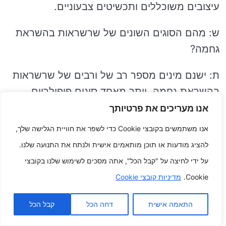
עיצובים משוכללים ותכשיטים צבעוניים.
ש: מהם הסוגים השונים של שרשראות בהשראת
גחמה?
ת: ישנם מינים מספר רב של ורבים של שרשראות
בהשראת גחמה. יותר מאחד סוגים פופולריים
כוללים:
אנו מעריכים את פרטיותך
אנו משתמשים בקובצי Cookie כדי לשפר את חוויית הגלישה שלך,
שרשראות סטייטמנט
להציג מודעות או תוכן מותאמים אישית ולנתח את התנועה שלנו.
על ידי לחיצה על "קבל הכל", אתה מסכים לשימוש שלנו בקובצי
שרשראות שכבות
Cookie.
מדיניות קובצי Cookie
שרשראות עדינות
התאמה אישית
דחה הכל
קבל הכל
שרשראות נברשת